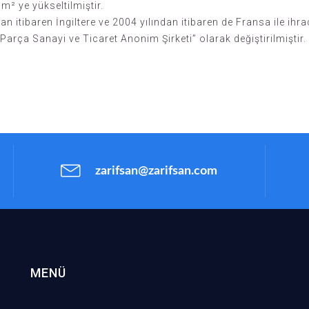
m² ye yükseltilmiştir.
n itibaren İngiltere ve 2004 yılından itibaren de Fransa ile ihr
Parça Sanayi ve Ticaret Anonim Şirketi” olarak değiştirilmiştir.
zarifsan@zarifsan.com
MENÜ