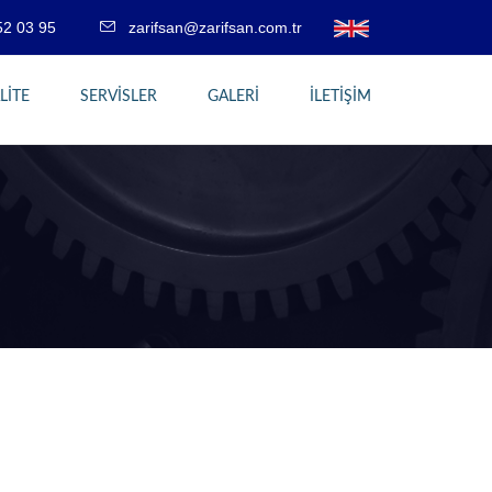
52 03 95
zarifsan@zarifsan.com.tr
LİTE
SERVİSLER
GALERİ
İLETİŞİM